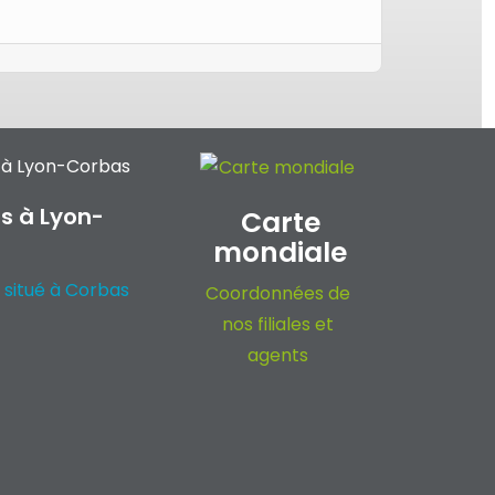
s à Lyon-
Carte
mondiale
 situé à Corbas
Coordonnées de
nos filiales et
agents