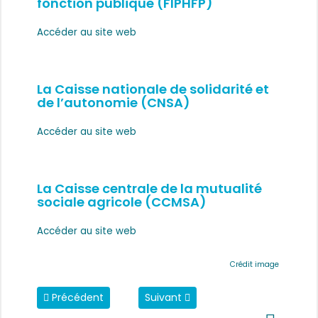
fonction publique (FIPHFP)
Accéder au site web
La Caisse nationale de solidarité et
de l’autonomie (CNSA)
Accéder au site web
La Caisse centrale de la mutualité
sociale agricole (CCMSA)
Accéder au site web
Crédit image
Article précédent : Conversez avec nous !
Article suivant : Mentions RGPD
Précédent
Suivant