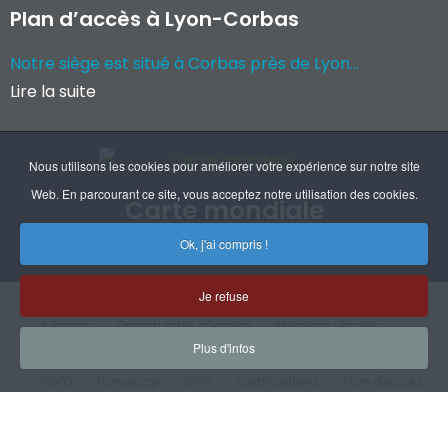
Plan d’accès à Lyon-Corbas
Notre siège est situé à Corbas près de Lyon...
Lire la suite
Nous utilisons les cookies pour améliorer votre expérience sur notre site
Web. En parcourant ce site, vous acceptez notre utilisation des cookies.
Carte mondiale
Ok, j'ai compris !
Coordonnées de nos filiales et agents
Je refuse
À Propos
Opportunités d'emploi
Mentions légales
Plus d'infos
RGPD
Handicap
CGV
Certifications
Plan d'accès
Plan du site
© Copyright Rep 2023