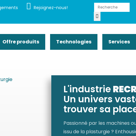
gements
Rejoignez-nous!
Offre produits
Technologies
Services
L'industrie
RECR
Un univers vas
trouver sa place.
Passionné par les machines out
issu de la plasturgie ? Enthou