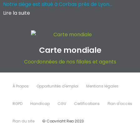
Notre siège est situé à Corbas près de Lyon...
Lire la suite
Carte mondiale
Coordonnées de nos filiales et agents
À Propos
Opportunités d'emploi
Mentions légales
RGPD
Handicap
CGV
Certifications
Plan d'accès
Plan du site
© Copyright Rep 2023