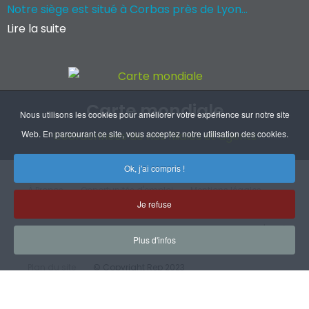
Notre siège est situé à Corbas près de Lyon...
Lire la suite
Carte mondiale
Nous utilisons les cookies pour améliorer votre expérience sur notre site
Web. En parcourant ce site, vous acceptez notre utilisation des cookies.
Coordonnées de nos filiales et agents
Ok, j'ai compris !
À Propos
Opportunités d'emploi
Mentions légales
Je refuse
RGPD
Handicap
CGV
Certifications
Plan d'accès
Plus d'infos
Plan du site
© Copyright Rep 2023