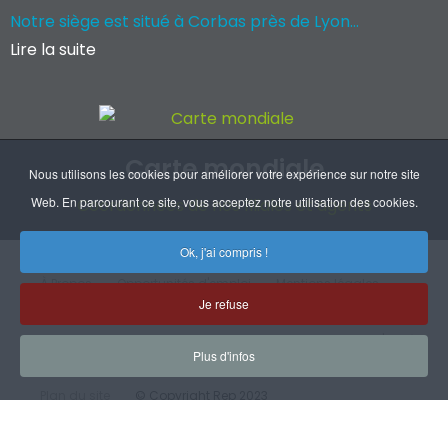
Notre siège est situé à Corbas près de Lyon...
Lire la suite
Carte mondiale
Nous utilisons les cookies pour améliorer votre expérience sur notre site
Web. En parcourant ce site, vous acceptez notre utilisation des cookies.
Coordonnées de nos filiales et agents
Ok, j'ai compris !
À Propos
Opportunités d'emploi
Mentions légales
Je refuse
RGPD
Handicap
CGV
Certifications
Plan d'accès
Plus d'infos
Plan du site
© Copyright Rep 2023