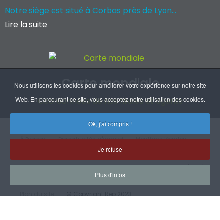
Notre siège est situé à Corbas près de Lyon...
Lire la suite
Carte mondiale
Nous utilisons les cookies pour améliorer votre expérience sur notre site
Web. En parcourant ce site, vous acceptez notre utilisation des cookies.
Coordonnées de nos filiales et agents
Ok, j'ai compris !
À Propos
Opportunités d'emploi
Mentions légales
Je refuse
RGPD
Handicap
CGV
Certifications
Plan d'accès
Plus d'infos
Plan du site
© Copyright Rep 2023