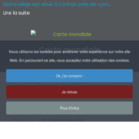
Notre siège est situé à Corbas près de Lyon...
Lire la suite
Carte mondiale
Nous utilisons les cookies pour améliorer votre expérience sur notre site
Web. En parcourant ce site, vous acceptez notre utilisation des cookies.
Coordonnées de nos filiales et agents
Ok, j'ai compris !
À Propos
Opportunités d'emploi
Mentions légales
Je refuse
RGPD
Handicap
CGV
Certifications
Plan d'accès
Plus d'infos
Plan du site
© Copyright Rep 2023