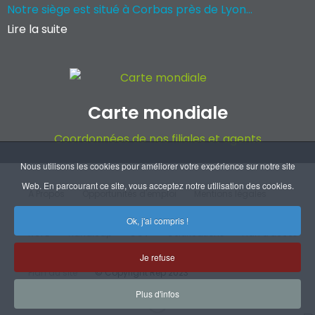
Notre siège est situé à Corbas près de Lyon...
Lire la suite
Carte mondiale
Coordonnées de nos filiales et agents
Nous utilisons les cookies pour améliorer votre expérience sur notre site
Web. En parcourant ce site, vous acceptez notre utilisation des cookies.
À Propos
Opportunités d'emploi
Mentions légales
Ok, j'ai compris !
RGPD
Handicap
CGV
Certifications
Plan d'accès
Je refuse
Plan du site
© Copyright Rep 2023
Plus d'infos