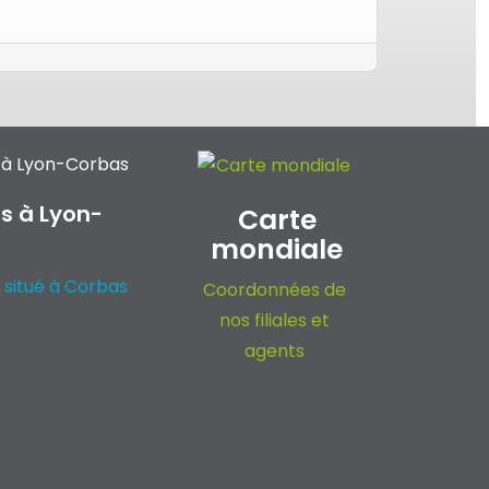
s à Lyon-
Carte
mondiale
 situé à Corbas
Coordonnées de
nos filiales et
agents