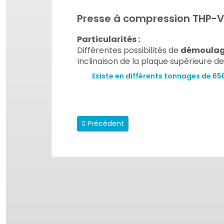
Presse à compression THP-V-
Particularités :
Différentes possibilités de
démoula
Inclinaison de la plaque supérieure de
Existe en différents tonnages de 65
Article précédent : Presses à compressio
Précédent