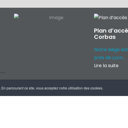
Plan d’accè
Corbas
Notre siège est
près de Lyon...
Lire la suite
 En parcourant ce site, vous acceptez notre utilisation des cookies.
égales
RGPD
Handicap
CGV
Certifications
Plan d'accès