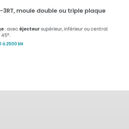
3RT, moule double ou triple plaque
ge
: avec
éjecteur
supérieur, inférieur ou central.
 45°.
0 à 2500 kN
n sous vide Série TYC