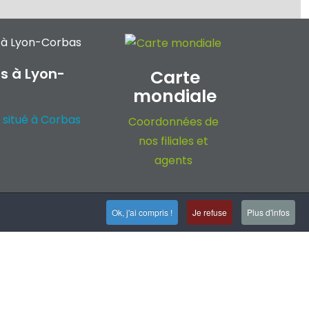
s à Lyon-
Carte
mondiale
 situé à Corbas
Coordonnées de
nos filiales et
agents
Ok, j'ai compris !
Je refuse
Plus d'infos
Plan du site
© Copyright Rep 2023