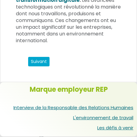
transformation digitale
.
Les avancées
technologiques ont révolutionné la manière
dont nous travaillons, produisons et
communiquons. Ces changements ont eu
un impact significatif sur les entreprises,
notamment dans un environnement
international.
Article suivant : Les défis à venir
Suivant
Marque employeur REP
Interview de la Responsable des Relations Humaines
L'environnement de travail
Les défis à venir