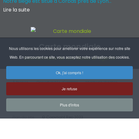
Notre siège est situé à Corbas près de Lyon...
Lire la suite
Carte mondiale
Nous utilisons les cookies pour améliorer votre expérience sur notre site
Web. En parcourant ce site, vous acceptez notre utilisation des cookies.
Coordonnées de nos filiales et agents
Ok, j'ai compris !
À Propos
Opportunités d'emploi
Mentions légales
Je refuse
RGPD
Handicap
CGV
Certifications
Plan d'accès
Plus d'infos
Plan du site
© Copyright Rep 2023