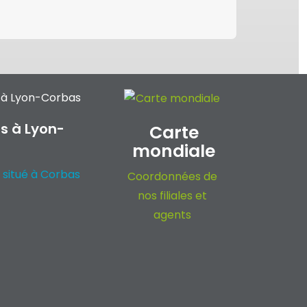
s à Lyon-
Carte
mondiale
 situé à Corbas
Coordonnées de
nos filiales et
agents