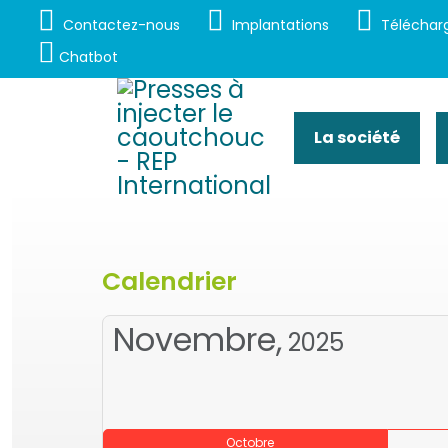
Contactez-nous
Implantations
Téléchar
Chatbot
La société
Calendrier
Novembre,
2025
Octobre