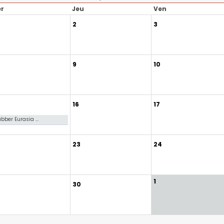
r
Jeu
Ven
2
3
9
10
16
17
bber Eurasia ...
23
24
1
30