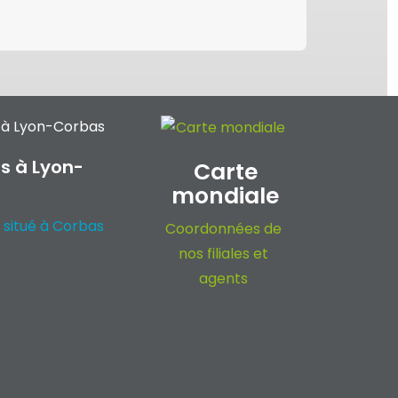
s à Lyon-
Carte
mondiale
 situé à Corbas
Coordonnées de
nos filiales et
agents