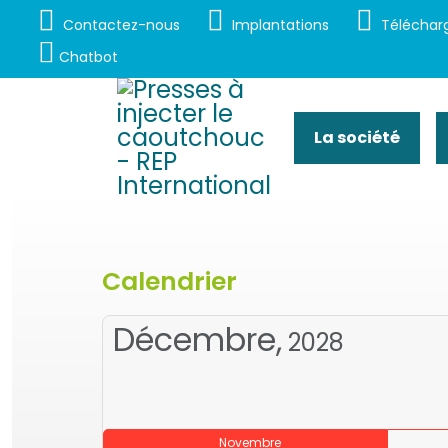
Contactez-nous
Implantations
Téléchar
Chatbot
La société
Calendrier
Décembre,
2028
Novembre