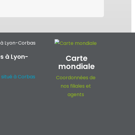
s à Lyon-
Carte
mondiale
 situé à Corbas
Coordonnées de
nos filiales et
agents