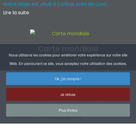
Notre siège est situé à Corbas près de Lyon...
Lire la suite
Carte mondiale
Nous utilisons les cookies pour améliorer votre expérience sur notre site
Coordonnées de nos filiales et agents
Web. En parcourant ce site, vous acceptez notre utilisation des cookies.
Ok, j'ai compris !
À Propos
Opportunités d'emploi
Mentions légales
Je refuse
RGPD
Handicap
CGV
Certifications
Plan d'accès
Plus d'infos
Plan du site
© Copyright Rep 2023