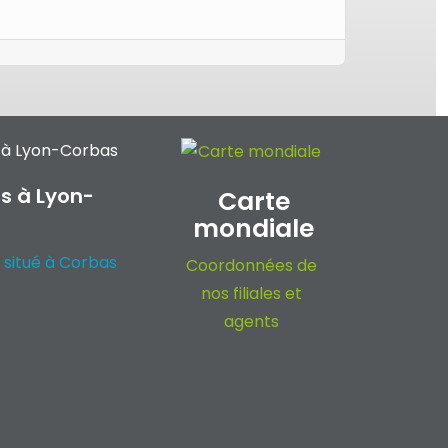
s à Lyon-
Carte
mondiale
 situé à Corbas
Coordonnées de
nos filiales et
agents