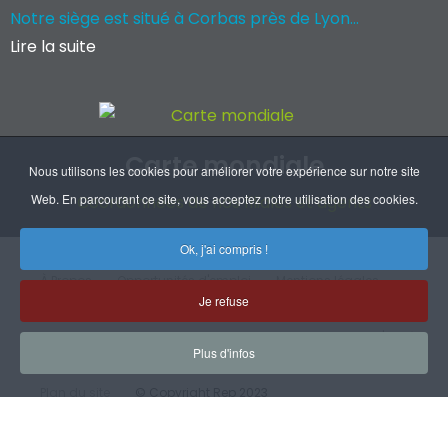
Notre siège est situé à Corbas près de Lyon...
Lire la suite
Carte mondiale
Nous utilisons les cookies pour améliorer votre expérience sur notre site
Web. En parcourant ce site, vous acceptez notre utilisation des cookies.
Coordonnées de nos filiales et agents
Ok, j'ai compris !
À Propos
Opportunités d'emploi
Mentions légales
Je refuse
RGPD
Handicap
CGV
Certifications
Plan d'accès
Plus d'infos
Plan du site
© Copyright Rep 2023