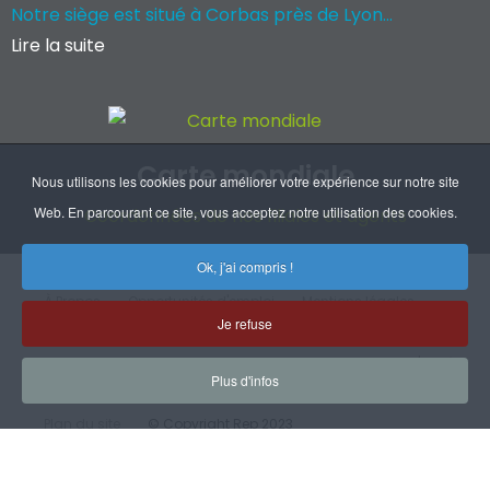
Notre siège est situé à Corbas près de Lyon...
Lire la suite
Carte mondiale
Nous utilisons les cookies pour améliorer votre expérience sur notre site
Web. En parcourant ce site, vous acceptez notre utilisation des cookies.
Coordonnées de nos filiales et agents
Ok, j'ai compris !
À Propos
Opportunités d'emploi
Mentions légales
Je refuse
RGPD
Handicap
CGV
Certifications
Plan d'accès
Plus d'infos
Plan du site
© Copyright Rep 2023