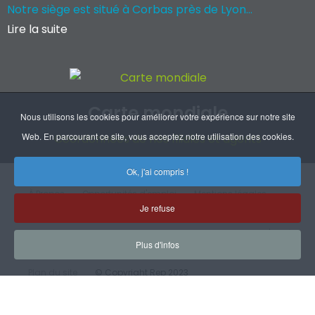
Notre siège est situé à Corbas près de Lyon...
Lire la suite
Carte mondiale
Nous utilisons les cookies pour améliorer votre expérience sur notre site
Web. En parcourant ce site, vous acceptez notre utilisation des cookies.
Coordonnées de nos filiales et agents
Ok, j'ai compris !
À Propos
Opportunités d'emploi
Mentions légales
Je refuse
RGPD
Handicap
CGV
Certifications
Plan d'accès
Plus d'infos
Plan du site
© Copyright Rep 2023