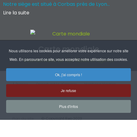
Notre siège est situé à Corbas près de Lyon...
Lire la suite
Carte mondiale
Nous utilisons les cookies pour améliorer votre expérience sur notre site
Web. En parcourant ce site, vous acceptez notre utilisation des cookies.
Coordonnées de nos filiales et agents
Ok, j'ai compris !
À Propos
Opportunités d'emploi
Mentions légales
Je refuse
RGPD
Handicap
CGV
Certifications
Plan d'accès
Plus d'infos
Plan du site
© Copyright Rep 2023